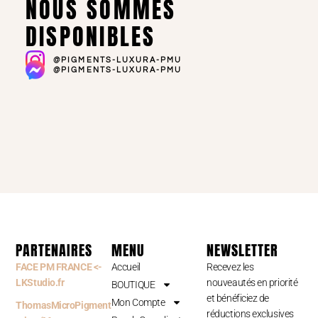
NOUS SOMMES
DISPONIBLES
@PIGMENTS-LUXURA-PMU
@PIGMENTS-LUXURA-PMU
PARTENAIRES
MENU
NEWSLETTER
FACE PM FRANCE <-
Accueil
Recevez les
LKStudio.fr
nouveautés en priorité
BOUTIQUE
et bénéficiez de
Mon Compte
ThomasMicroPigment
réductions exclusives