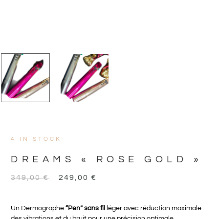
4 IN STOCK
DREAMS « ROSE GOLD »
349,00
€
249,00
€
Un Dermographe
“Pen” sans fil
léger avec réduction maximale
des vibrations et du bruit pour une précision optimale.