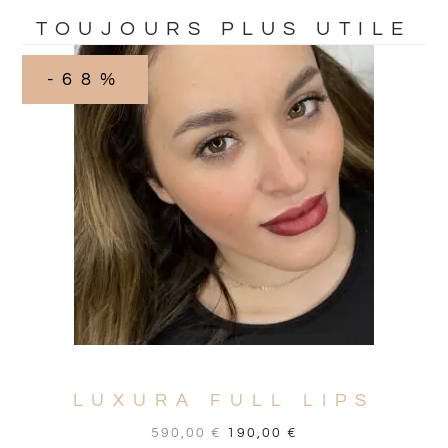
TOUJOURS PLUS UTILE
-68%
LUXURA FULL LIPS
590,00
€
190,00
€