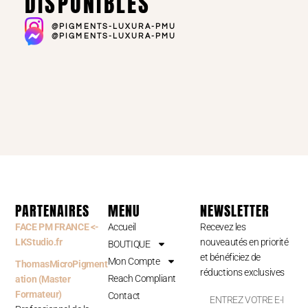
DISPONIBLES
@PIGMENTS-LUXURA-PMU
@PIGMENTS-LUXURA-PMU
PARTENAIRES
MENU
NEWSLETTER
FACE PM FRANCE <-
Accueil
Recevez les
LKStudio.fr
nouveautés en priorité
BOUTIQUE
et bénéficiez de
Mon Compte
ThomasMicroPigment
réductions exclusives
Reach Compliant
ation (Master
Formateur)
Contact