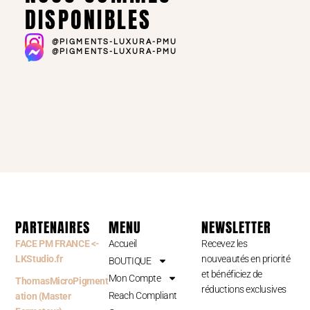
DISPONIBLES
@PIGMENTS-LUXURA-PMU
@PIGMENTS-LUXURA-PMU
PARTENAIRES
MENU
NEWSLETTER
FACE PM FRANCE <-
Accueil
Recevez les
LKStudio.fr
nouveautés en priorité
BOUTIQUE
et bénéficiez de
Mon Compte
ThomasMicroPigment
réductions exclusives
Reach Compliant
ation (Master