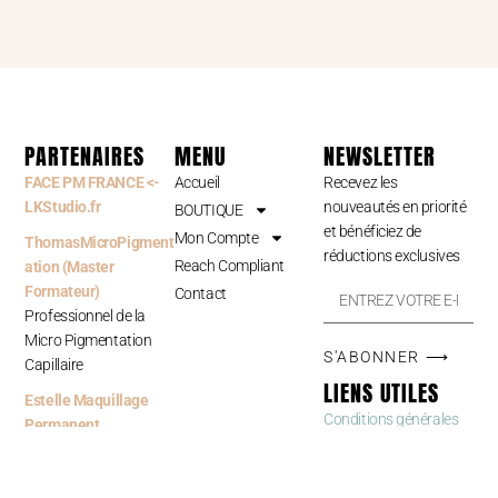
PARTENAIRES
MENU
NEWSLETTER
FACE PM FRANCE <-
Accueil
Recevez les
LKStudio.fr
nouveautés en priorité
BOUTIQUE
et bénéficiez de
Mon Compte
ThomasMicroPigment
réductions exclusives
Reach Compliant
ation (Master
Formateur)
Contact
Professionnel de la
Micro Pigmentation
S'ABONNER ⟶
Capillaire
LIENS UTILES
Estelle Maquillage
Conditions générales
Permanent
de Vente
Professionnelle du
Maquillage Permanent
Documentation &