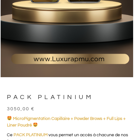
PACK PLATINIUM
3050,00
€
MicroPigmentation Capillaire + Powder Brows + Full Lips +
Liner Poudré
Ce
PACK PLATINIUM
vous permet un accès à chacune de nos