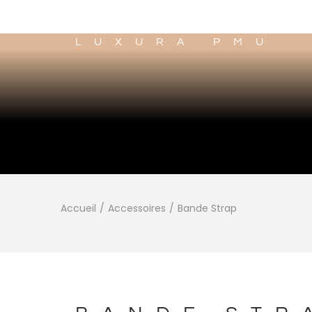
LUXURA PMU
Accueil
/
Accessoires
/
Bande Strap