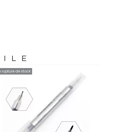
TILE
n rupture de stock