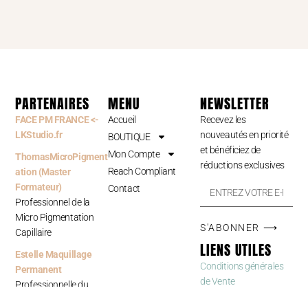
PARTENAIRES
MENU
NEWSLETTER
FACE PM FRANCE <-
Accueil
Recevez les
LKStudio.fr
nouveautés en priorité
BOUTIQUE
et bénéficiez de
Mon Compte
ThomasMicroPigment
réductions exclusives
Reach Compliant
ation (Master
Formateur)
Contact
Professionnel de la
Micro Pigmentation
S'ABONNER ⟶
Capillaire
LIENS UTILES
Estelle Maquillage
Conditions générales
Permanent
de Vente
Professionnelle du
Maquillage Permanent
Documentation &