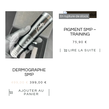
En rupture de stock
PIGMENT SMP –
TRAINING
75,90
€
LIRE LA SUITE
DERMOGRAPHE
SMP
499,00
€
399,00
€
AJOUTER AU
PANIER