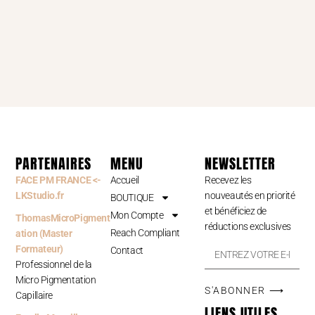
PARTENAIRES
MENU
NEWSLETTER
FACE PM FRANCE <-
Accueil
Recevez les
LKStudio.fr
nouveautés en priorité
BOUTIQUE
et bénéficiez de
Mon Compte
ThomasMicroPigment
réductions exclusives
Reach Compliant
ation (Master
Formateur)
Contact
Professionnel de la
Micro Pigmentation
S'ABONNER ⟶
Capillaire
LIENS UTILES