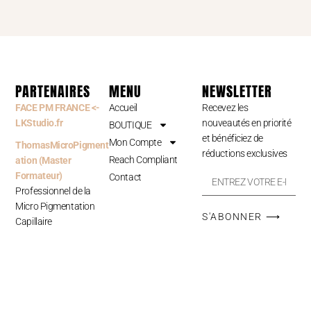
PARTENAIRES
MENU
NEWSLETTER
FACE PM FRANCE <-
Accueil
Recevez les
LKStudio.fr
nouveautés en priorité
BOUTIQUE
et bénéficiez de
Mon Compte
ThomasMicroPigment
réductions exclusives
Reach Compliant
ation (Master
Formateur)
Contact
Professionnel de la
Micro Pigmentation
S'ABONNER ⟶
Capillaire
LIENS UTILES
Estelle Maquillage
Conditions générales
Permanent
de Vente
Professionnelle du
Maquillage Permanent
Documentation &
Certificats