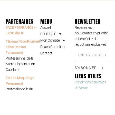
PARTENAIRES
MENU
NEWSLETTER
FACE PM FRANCE <-
Accueil
Recevez les
LKStudio.fr
nouveautés en priorité
BOUTIQUE
et bénéficiez de
Mon Compte
ThomasMicroPigment
réductions exclusives
Reach Compliant
ation (Master
Formateur)
Contact
Professionnel de la
Micro Pigmentation
S'ABONNER ⟶
Capillaire
LIENS UTILES
Estelle Maquillage
Conditions générales
Permanent
de Vente
Professionnelle du
Maquillage Permanent
Documentation &
Certificats
Mentions légales