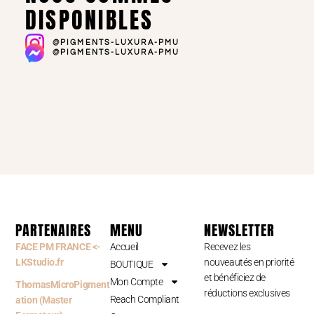
DISPONIBLES
@PIGMENTS-LUXURA-PMU
@PIGMENTS-LUXURA-PMU
PARTENAIRES
MENU
NEWSLETTER
FACE PM FRANCE <-
Accueil
Recevez les
LKStudio.fr
nouveautés en priorité
BOUTIQUE
et bénéficiez de
Mon Compte
ThomasMicroPigment
réductions exclusives
Reach Compliant
ation (Master