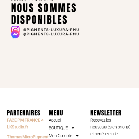
NOUS SOMMES
DISPONIBLES
@PIGMENTS-LUXURA-PMU
@PIGMENTS-LUXURA-PMU
PARTENAIRES
MENU
NEWSLETTER
FACE PM FRANCE <-
Accueil
Recevez les
LKStudio.fr
nouveautés en priorité
BOUTIQUE
et bénéficiez de
Mon Compte
ThomasMicroPigment