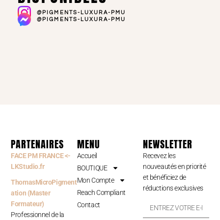
@PIGMENTS-LUXURA-PMU
@PIGMENTS-LUXURA-PMU
PARTENAIRES
MENU
NEWSLETTER
FACE PM FRANCE <-
Accueil
Recevez les
LKStudio.fr
nouveautés en priorité
BOUTIQUE
et bénéficiez de
Mon Compte
ThomasMicroPigment
réductions exclusives
Reach Compliant
ation (Master
Formateur)
Contact
Professionnel de la