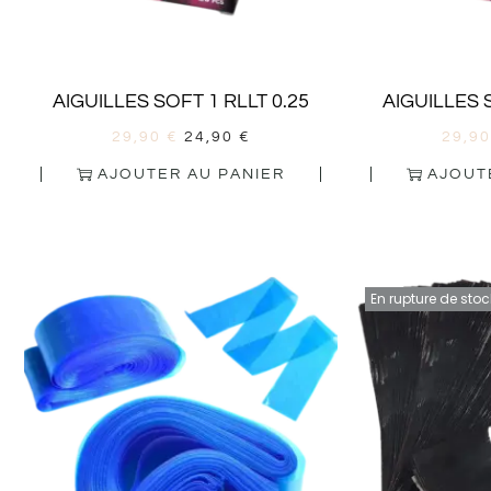
AIGUILLES SOFT 1 RLLT 0.25
AIGUILLES 
29,90
€
24,90
€
29,9
AJOUTER AU PANIER
AJOUT
En rupture de stoc