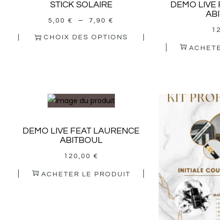
STICK SOLAIRE
DEMO LIVE
ABI
–
5,00
€
7,90
€
1
CHOIX DES OPTIONS
ACHETE
DEMO LIVE FEAT LAURENCE
ABITBOUL
120,00
€
ACHETER LE PRODUIT