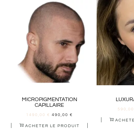
MICROPIGMENTATION
LUXURA
CAPILLAIRE
590,0
1490,00
€
490,00
€
ACHETE
ACHETER LE PRODUIT