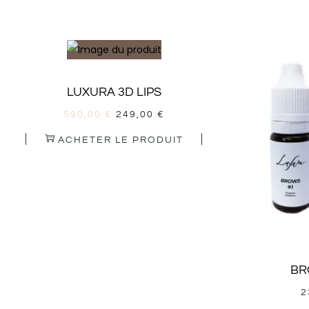
LUXURA 3D LIPS
590,00
€
249,00
€
ACHETER LE PRODUIT
BR
2