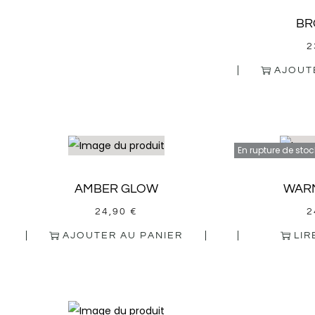
BR
2
AJOUT
En rupture de stoc
AMBER GLOW
WAR
24,90
€
2
AJOUTER AU PANIER
LIR