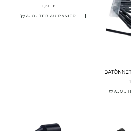
1,50
€
AJOUTER AU PANIER
BATÔNNE
AJOUT