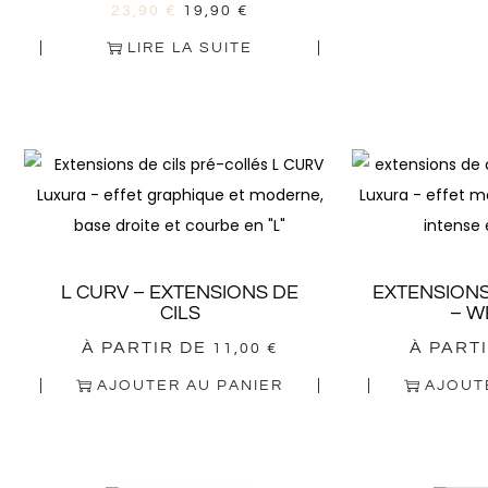
23,90
€
19,90
€
LIRE LA SUITE
L CURV – EXTENSIONS DE
EXTENSIONS
CILS
– W
À PARTIR DE
À PART
11,00
€
AJOUTER AU PANIER
AJOUT