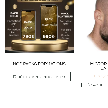
NOS PACKS FORMATIONS.
MICROP
CAP
1490,0
DÉCOUVREZ NOS PACKS
ACHETE