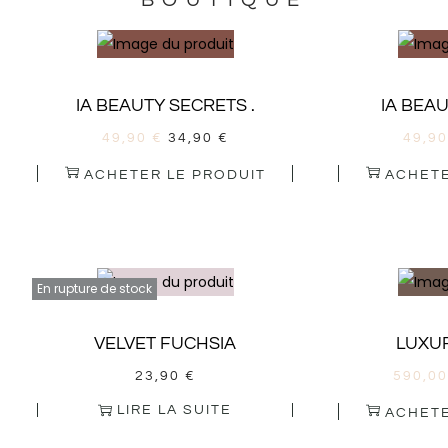
BOUTIQUE
IA BEAUTY SECRETS .
IA BEA
49,90
€
34,90
€
49,9
ACHETER LE PRODUIT
ACHETE
En rupture de stock
VELVET FUCHSIA
LUXUR
23,90
€
590,0
LIRE LA SUITE
ACHETE