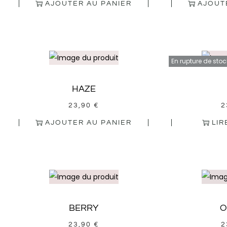
AJOUTER AU PANIER
AJOUT
En rupture de stoc
HAZE
23,90
€
2
AJOUTER AU PANIER
LIR
BERRY
O
23,90
€
2