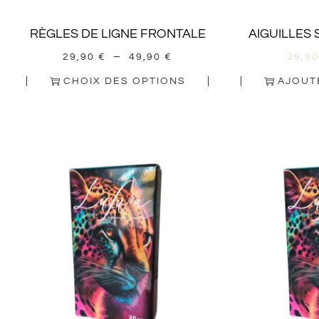
RÈGLES DE LIGNE FRONTALE
AIGUILLES 
–
29,90
€
49,90
€
29,9
CHOIX DES OPTIONS
AJOUT