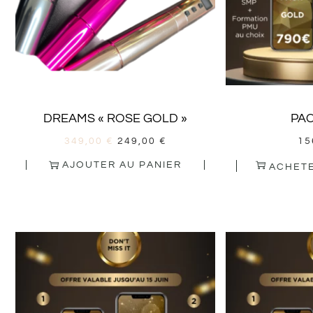
DREAMS « ROSE GOLD »
PA
349,00
€
249,00
€
15
AJOUTER AU PANIER
ACHETE