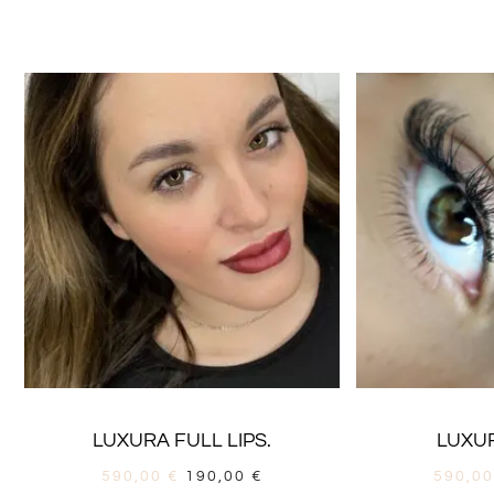
LUXURA FULL LIPS.
LUXU
590,00
€
190,00
€
590,0