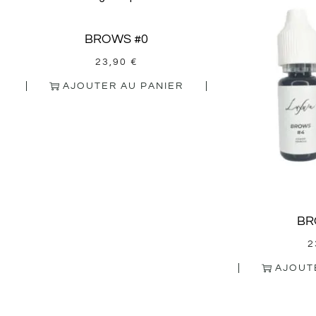
BROWS #0
23,90
€
AJOUTER AU PANIER
BR
2
AJOUT