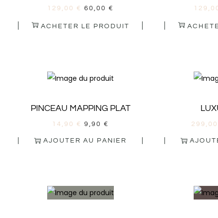
129,00
€
60,00
€
129,0
ACHETER LE PRODUIT
ACHETE
PINCEAU MAPPING PLAT
LUX
14,90
€
9,90
€
299,0
AJOUTER AU PANIER
AJOUT