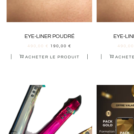
EYE-LINER POUDRÉ
EYE-LIN
490,00
€
190,00
€
490,0
ACHETER LE PRODUIT
ACHETE