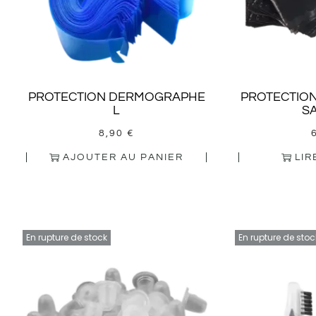
PROTECTION DERMOGRAPHE
PROTECTIO
L
SA
8,90
€
AJOUTER AU PANIER
LIR
En rupture de stock
En rupture de stoc