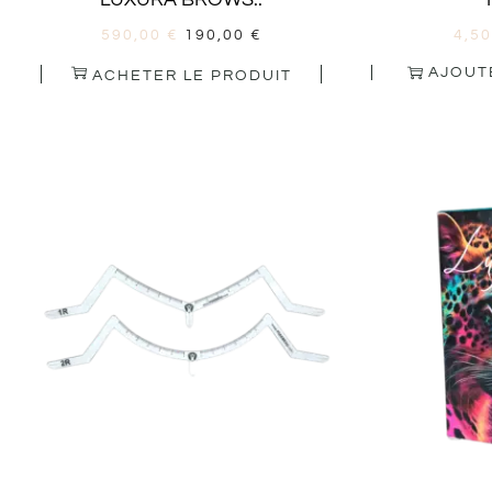
590,00
€
190,00
€
4,5
AJOUT
ACHETER LE PRODUIT