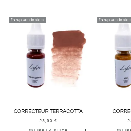
En rupture de stock
En rupture de stoc
CORRECTEUR TERRACOTTA
CORRE
23,90
€
2
LIRE LA SUITE
LIR